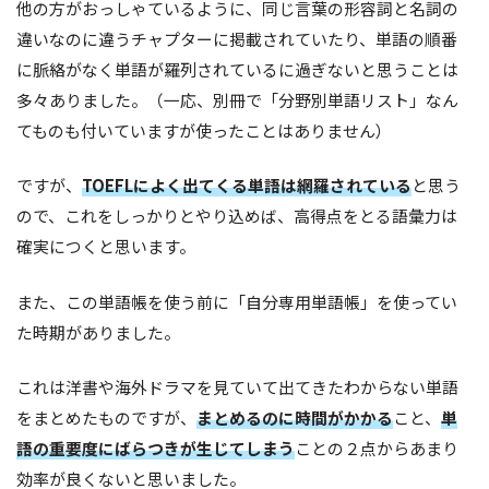
他の方がおっしゃているように、同じ言葉の形容詞と名詞の
違いなのに違うチャプターに掲載されていたり、単語の順番
に脈絡がなく単語が羅列されているに過ぎないと思うことは
多々ありました。（一応、別冊で「分野別単語リスト」なん
てものも付いていますが使ったことはありません）
ですが、
TOEFLによく出てくる単語は網羅されている
と思う
ので、これをしっかりとやり込めば、高得点をとる語彙力は
確実につくと思います。
また、この単語帳を使う前に「自分専用単語帳」を使ってい
た時期がありました。
これは洋書や海外ドラマを見ていて出てきたわからない単語
をまとめたものですが、
まとめるのに時間がかかる
こと、
単
語の重要度にばらつきが生じてしまう
ことの２点からあまり
効率が良くないと思いました。