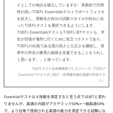
ドとしての地位を確立していますが、革新的で汎用
性の高いTOEFL Essentialsテストでポートフォリオ
を拡大し、受験生が自分の試験スタイルや好みに合
ったTOEFLテストを選択できるようにします。
TOEFL EssentialsテストもTOEFL iBTテストも、学
生が目指す場所に行くために役立つテストであり、
TOEFLの伝統である質の高さと公正さを継続し、世
界中の学生の教育の旅路を支援できることをうれし
く思います。」と述べています。
TOEFLテスト日本事務局プレスリリース
「TOEFL®
Essentials™テストのご紹介 – 世界最先端の英語力判定テス
ト」
Essentialテストは４技能を測定すると言う点ではiBTと変わ
りませんが、英語の内容がアカデミック50%+一般英語50%
で、より日常で使用される英語の能力を測定できる試験にな