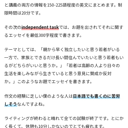
と講義の両方の情報を150-225語程度の英文にまとめます。制
限時間は20分です。
その次の
independent task
では、お題を出されてそれに関す
るエッセイを最低300字程度で書きます。
テーマとしては、「親から早く独立したいと思う若者がいる
一方で、家族とできるだけ長い間住んでいたいと思う若者もい
るがどちらがいいと思うか。」「若者は高齢の人より日々の
生活を楽しみながら生きていると思う意見に賛成か反対
か。」このようなお題でエッセイを書きます。
作文の経験に乏しい僕のような人は
日本語でも書くのに苦労
しそう
なんですよね。
ライティングが終わると晴れて全ての試験が終了です。とにか
く長くて、休憩も10分しかないのでとても疲れます。