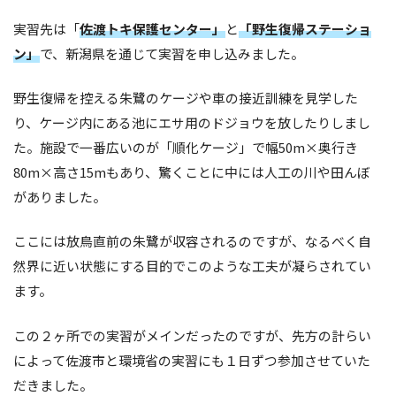
実習先は「
佐渡トキ保護センター」
と
「野生復帰ステーショ
ン」
で、新潟県を通じて実習を申し込みました。
野生復帰を控える朱鷺のケージや車の接近訓練を見学した
り、ケージ内にある池にエサ用のドジョウを放したりしまし
た。施設で一番広いのが「順化ケージ」で幅50m×奥行き
80m×高さ15mもあり、驚くことに中には人工の川や田んぼ
がありました。
ここには放鳥直前の朱鷺が収容されるのですが、なるべく自
然界に近い状態にする目的でこのような工夫が凝らされてい
ます。
この２ヶ所での実習がメインだったのですが、先方の計らい
によって佐渡市と環境省の実習にも１日ずつ参加させていた
だきました。