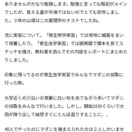
ありませんがかなり勉強します。勉強と言っても暗記がメイン
でしたが、覚える量が半端ではないのでとても苦労しまし
た。３年の山場はこの薬理学のテストでしたね。
次に実習について。「微生物学実習」では培地に細菌をまい
て培養したり、「寄生虫学実習」では顕微鏡で標本を見てス
ケッチを描き、教科書を読んでその内容をレポートにまとめた
りしました。
印象に残ってるのが寄生虫学実習でみんなでマダニの採取に
行った時。
大学近くの川沿いの草藪に白い布をあてながら歩いてマダニ
の採取をみんなで行いました。しかし、開始10分ぐらいで大
雨が降り出して結局すぐにとんぼ返りすることに、、
40人でやったのにマダニを捕まえられたのは２人しかいませ