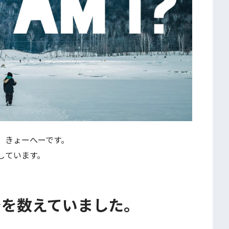
。きょーへーです。
しています。
シを数えていました。