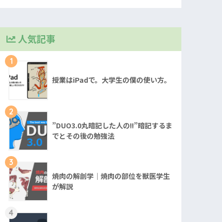
人気記事
1
授業はiPadで。大学生の僕の使い方。
2
”DUO3.0丸暗記した人の!!”暗記するま
でとその後の勉強法
3
焼肉の解剖学｜焼肉の部位を獣医学生
が解説
4